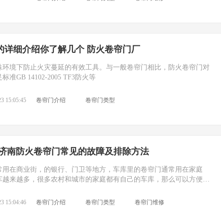
的详细介绍你了解几个 防火卷帘门厂
殊环境下防止火灾蔓延的有效工具。与一般卷帘门相比，防火卷帘门对
B 14102-2005 TF3防火等
3 15:05:45
卷帘门介绍
卷帘门类型
 济南防火卷帘门常见的故障及排除方法
常用在商业街，的银行、门卫等地方，车库里的卷帘门通常用在家庭
车越来越多，很多农村和城市的家庭都有自己的车库，那么可以方便开
不可少的。所以，只要是机械操作，在操作过程中总会出现故障，所以
除故障的方法
3 15:04:46
卷帘门介绍
卷帘门类型
卷帘门维修