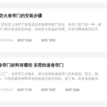
肥防火卷帘门的安装步骤
一定程度上保护了家庭成员的健康和财产安全。卷帘门是门的一种，家
帘门有许多优异的性能，具有防火防盗的功能。许多消费者购买后不知
门。下面筑家小编带您来了解一下。
3 15:03:54
卷帘门安装
卷帘门类型
卷帘门材料有哪些 东莞快速卷帘门
在工厂、仓库等工业场合，因为这种快速卷帘门具有保温、防尘、隔
点，不同的窗帘材料带来的效果也是不同的。接下来，匠多多筑家会给
界常见的四种快门线材料。
3 15:01:45
卷帘门介绍
卷帘门类型
卷帘门选购