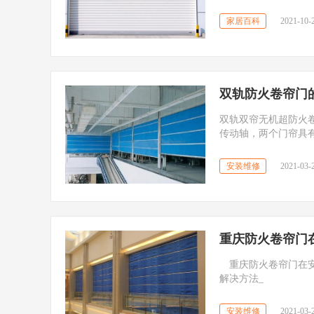
各有各的优点。而且
家居百科
2021-10-2
双轨防火卷帘门
双轨双帘无机超防火卷
传动轴，两个门帘具
织毯、高温防火布和
安装维修
2021-03-2
重庆防火卷帘门
重庆防火卷帘门在安
解决方法_
安装维修
2021-03-2