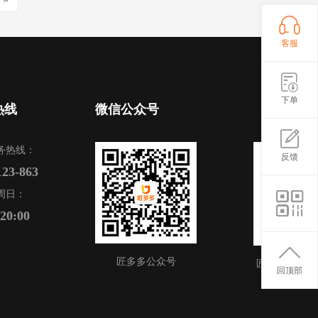
客服
下单
热线
微信公众号
务热线：
反馈
123-863
周日：
-20:00
匠多多公众号
匠多多APP
回顶部