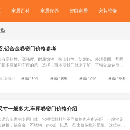
页
家居百科
家居保养
智能家居
安装维修
类型
绍,铝合金卷帘门价格参考
具有高韧性、高强度、耐腐蚀性、抗击打性、防划伤、外观美丽、坚固
了很多店铺和车库的第一选择，而本期我们就来了解一下铝合金卷帘门
合金卷帘门价格是多少钱一平方。让你在购买的时候不再盲目的吃亏。
2 16:56:44
卷帘门配件
卷帘门选购
卷帘门介绍
卷帘门类型
尺寸一般多大,车库卷帘门价格介绍
常适合车库的专用门体，它根据材料的不同价格也有所差距，一般常见
钢板，铝合金，不锈钢，pvc板，以及一些比较传统的星板。这些材料