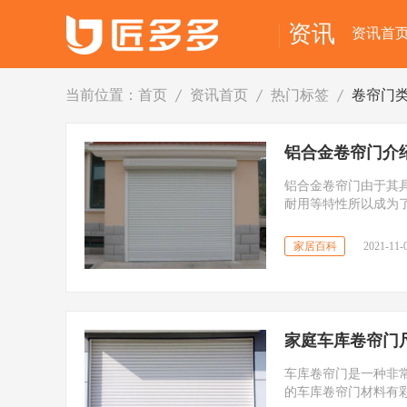
资讯
资讯首
当前位置：
首页
资讯首页
热门标签
卷帘门
铝合金卷帘门介
铝合金卷帘门由于其
耐用等特性所以成为
的价位问题。看看铝
家居百科
2021-11-0
家庭车库卷帘门
车库卷帘门是一种非
的车库卷帘门材料有彩