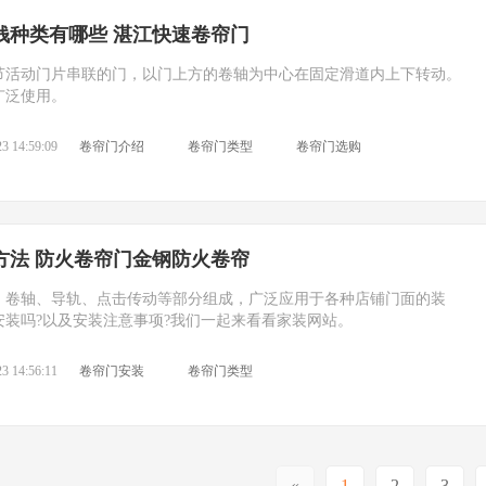
钱种类有哪些 湛江快速卷帘门
节活动门片串联的门，以门上方的卷轴为中心在固定滑道内上下转动。
广泛使用。
3 14:59:09
卷帘门介绍
卷帘门类型
卷帘门选购
方法 防火卷帘门金钢防火卷帘
、卷轴、导轨、点击传动等部分组成，广泛应用于各种店铺门面的装
安装吗?以及安装注意事项?我们一起来看看家装网站。
3 14:56:11
卷帘门安装
卷帘门类型
«
1
2
3