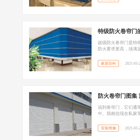
特级防火卷帘门
超级防火卷帘门是特
防火要求更高，须满足标准G
家居百科
2021-03-2
防火卷帘门图集
说到卷帘门，它们通
中。我相信现在私家
关的卷帘门肯定是必
要知道一些简单的排
安装维修
2021-03-2