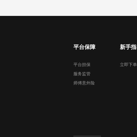
平台保障
新手指
平台担保
立即下单
服务监管
师傅意外险