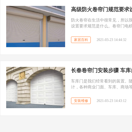
高级防火卷帘门规范要求
防火卷帘在生活中很常见，所以
设置要求规范是什么。卷帘门电机功率
家居百科
2021-03-23 14:44:32
长春卷帘门安装步骤 车
车库门是我们经常看到的装置。
计，各种商业门面、车库、商场
安装困难的空间，卷帘门可以为
安装维修
2021-03-23 14:43:12