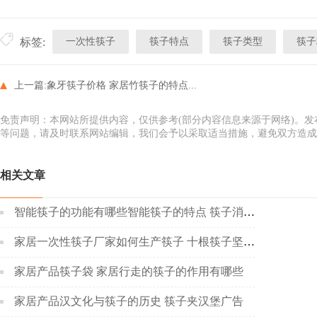
一次性筷子
筷子特点
筷子类型
筷子
标签:
上一篇:
象牙筷子价格 家居竹筷子的特点...
免责声明：本网站所提供内容，仅供参考(部分内容信息来源于网络)。
等问题，请及时联系网站编辑，我们会予以采取适当措施，避免双方造成
相关文章
智能筷子的功能有哪些智能筷子的特点 筷子消毒器
家居一次性筷子厂家如何生产筷子 十根筷子坚如铁
家居产品筷子袋 家居行走的筷子的作用有哪些
家居产品汉文化与筷子的历史 筷子夹汉堡广告