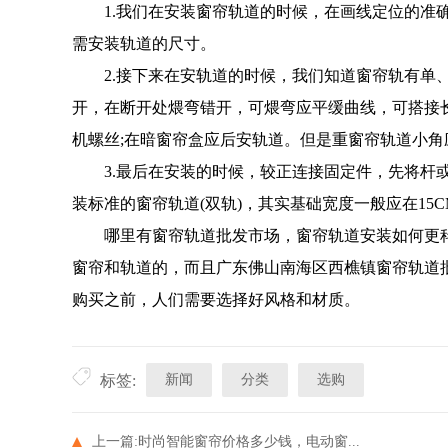
1.我们在安装窗帘轨道的时候，在画线定位的准确
需安装轨道的尺寸。
2.接下来在安轨道的时候，我们知道窗帘轨有单、双
开，在断开处煨弯错开，可煨弯应平缓曲线，可搭接长
机螺丝;在暗窗帘盒应后安轨道。但是重窗帘轨道小角
3.最后在安装的时候，较正连接固定件，先将杆或
装标准的窗帘轨道(双轨)，其实基础宽度一般应在15
哪里有窗帘轨道批发市场，窗帘轨道安装如何更科
窗帘和轨道的，而且广东佛山南海区西樵镇窗帘轨道
购买之前，人们需要选择好风格和材质。
新闻
分类
选购
标签:
上一篇:
时尚智能窗帘价格多少钱，电动窗...