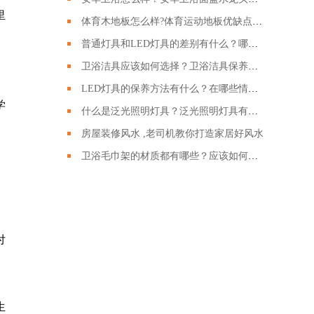
里
体育木地板怎么样?体育运动地板优缺点有哪些?
普通灯具和LED灯具的差别有什么？哪种LED灯具更好呢？
卫浴洁具应该如何选择？卫浴洁具保养的时候需要注意哪些？
LED灯具的保养方法有什么？在哪些情况下回损坏？
学
什么是泛光照明灯具？泛光照明灯具有什么作用？
房屋装修风水 ,老司机教你打造家居好风水
卫浴毛巾架的材质都有哪些？应该如何挑选卫浴毛巾架？
付
生