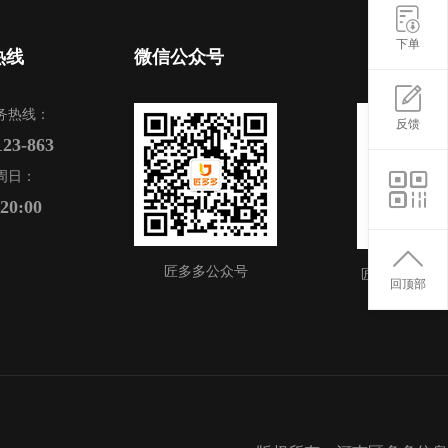
下单
热线
微信公众号
务热线：
反馈
123-863
周日：
-20:00
匠多多公众号
匠多多APP
回顶部