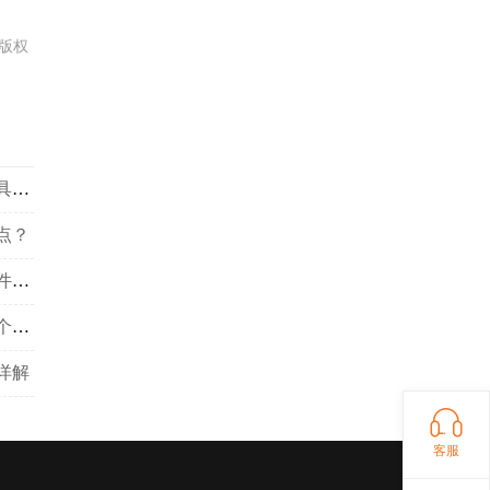
版权
如何选择室外照明工具？在选择室外照明工具的时候应该注意什么？
点？
太空铝的卫浴挂件好？还是不锈钢的卫浴挂件好？
国内的卫浴一线品牌都有什么？卫浴用品那个牌子会比较好？
详解
客服