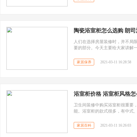
陶瓷浴室柜怎么选购 朗
人们在选择房屋装修时，并不局
要的部分。今天主要给大家讲解
水;二是使用方便。防水是为了滑
场上出现了pvc浴室柜。你知道
家居保养
2021-03-11 16:28:58
享一下!
浴室柜价格 浴室柜风格
卫生间装修中购买浴室柜很重要
能。浴室柜的款式很多，有中式
浴室柜如何搭配?
家居百科
2021-03-11 16:26:03