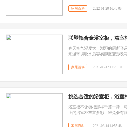
子展开美丽新一天哦。一起来
家居百科
2022-01-20 16:46:03
联塑铝合金浴室柜，浴室
春天空气湿度大，潮湿的厕所容
潮湿环境吸水后容易膨胀变形发
更换浴室柜等大件物品都非常麻
间等。都是选择浴室柜的关键点
家居百科
2021-08-17 17:20:19
选择上，也可以考虑铝合金材质
浴室柜容易受潮变形的问题，既
挑选合适的浴室柜，浴室
浴室柜不像橱柜那样千篇一律，
上的浴室柜丰富多彩，难免会有
题。那么，如何选择合适的浴室柜
家居百科
2021-08-14 14:55:48