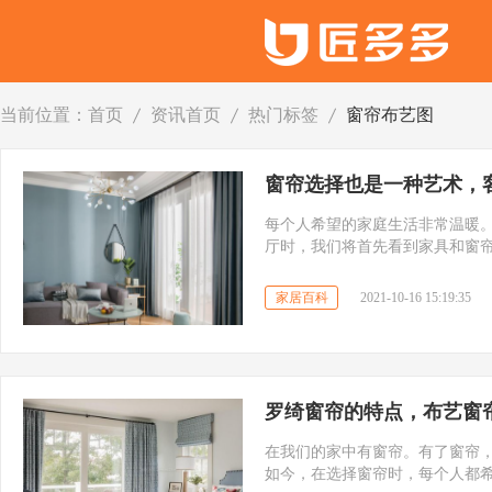
当前位置：
首页
资讯首页
热门标签
窗帘布艺图
窗帘选择也是一种艺术，
每个人希望的家庭生活非常温暖
厅时，我们将首先看到家具和窗
用。它是较常见的软装饰材料之
格。现在建筑物的客厅一般都有大
家居百科
2021-10-16 15:19:35
什么样的窗帘适合客厅?今天，我
罗绮窗帘的特点，布艺窗
在我们的家中有窗帘。有了窗帘
如今，在选择窗帘时，每个人都