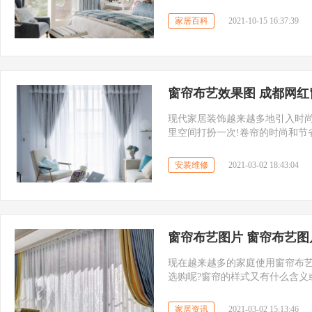
很多人选择。你知道罗绮的窗帘
都会对罗绮的窗帘有更深入的了
家居百科
2021-10-15 16:37:39
窗帘布艺效果图 成都网
现代家居装饰越来越多地引入时
里空间打扮一次!卷帘的时尚和节
安装维修
2021-03-02 18:43:04
窗帘布艺图片 窗帘布艺
现在越来越多的家庭使用窗帘布
选购呢?窗帘的样式又有什么含义
吧~
家居资讯
2021-03-02 15:13:46