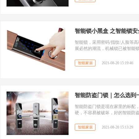
锁未来的新需求、新趋势。
智能锁小黑盒 之智能锁安
智能锁，采用密码/指纹/人脸等
展必然的潮流，机械锁已被智能
智能家居
2021-08-20 15:19:46
智能防盗门锁｜怎么选到
智能防盗门锁是现在家里的标配
硬，不容易被破坏，好的智能防盗
门，只要及时报警，歹徒还没入
庭至关重要。
智能家居
2021-08-20 15:13:29