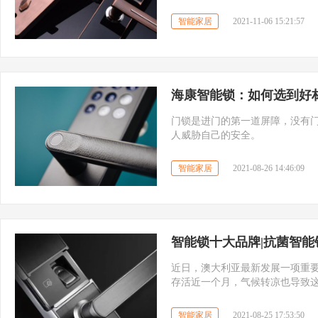
把公寓智能锁，如出门无需带钥
智能家居
2021-11-06 15:21:57
海康智能锁：如何选到好
门锁是进门的第一道屏障，没有
人威胁自己的安全。
智能家居
2021-08-26 14:46:09
智能锁十大品牌|抗菌智能
近日，澳大利亚最新发展一项重
存活近一个月，气候转凉也导致这
系统设备管理已经提手和扶手对
触的产品，人们对抗菌的需求也
智能家居
2021-08-25 17:53:50