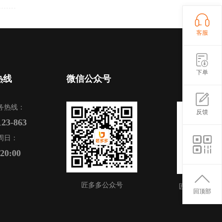
客服
下单
热线
微信公众号
务热线：
反馈
123-863
周日：
-20:00
匠多多公众号
匠多多APP
回顶部