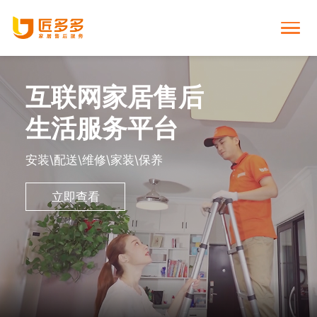
互联网家居售后

首页
生活服务平台

个人下单
安装\配送\维修\家装\保养

商家下单
立即查看

师傅入驻

家居资讯