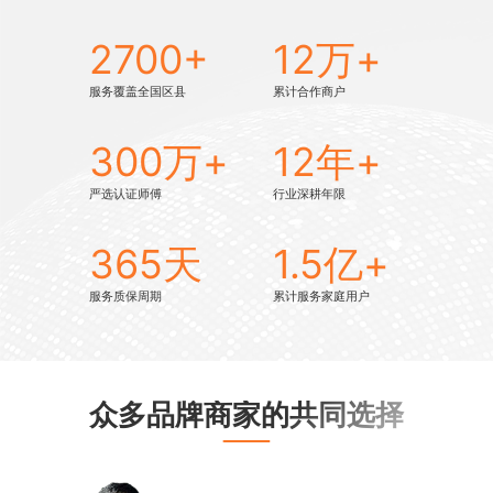
2700
+
12万
+
服务覆盖全国区县
累计合作商户
300万
+
12年
+
严选认证师傅
行业深耕年限
365天
1.5亿
+
服务质保周期
累计服务家庭用户
众多品牌商家的共同选择