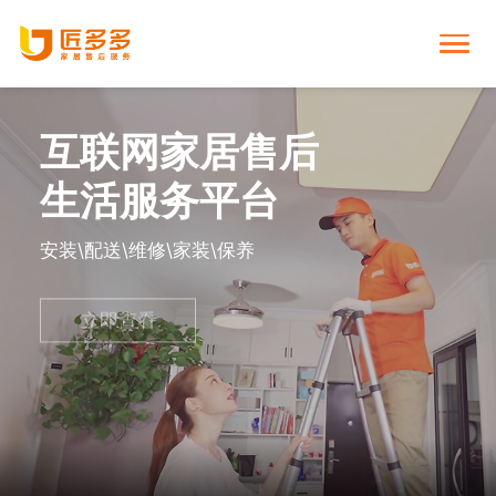
互联网家居售后

首页
生活服务平台

个人下单
安装\配送\维修\家装\保养

商家下单
立即查看

师傅入驻

家居资讯