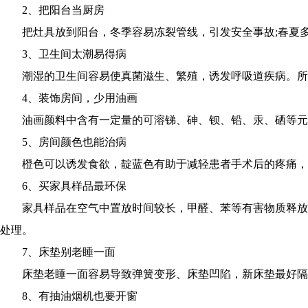
2、把阳台当厨房
把灶具放到阳台，冬季容易冻裂管线，引发安全事故;春夏多
3、卫生间太潮易得病
潮湿的卫生间容易使真菌滋生、繁殖，诱发呼吸道疾病。所以
4、装饰房间，少用油画
油画颜料中含有一定量的可溶锑、砷、钡、铅、汞、硒等元
5、房间颜色也能治病
橙色可以诱发食欲，靛蓝色有助于减轻患者手术后的疼痛，
6、买家具样品最环保
家具样品在空气中置放时间较长，甲醛、苯等有害物质释放比
处理。
7、床垫别老睡一面
床垫老睡一面容易导致弹簧变形、床垫凹陷，新床垫最好隔2
8、有抽油烟机也要开窗