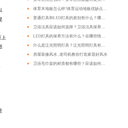
体育木地板怎么样?体育运动地板优缺点有哪些?
以
普通灯具和LED灯具的差别有什么？哪种LED灯具更好呢？
是
卫浴洁具应该如何选择？卫浴洁具保养的时候需要注意哪些？
LED灯具的保养方法有什么？在哪些情况下回损坏？
至上
什么是泛光照明灯具？泛光照明灯具有什么作用？
图
房屋装修风水 ,老司机教你打造家居好风水
卫浴毛巾架的材质都有哪些？应该如何挑选卫浴毛巾架？
之
是