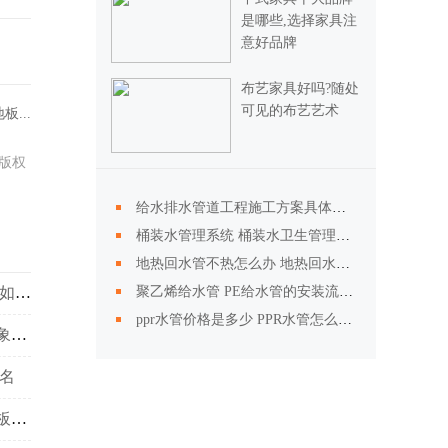
是哪些,选择家具注
意好品牌
布艺家具好吗?随处
可见的布艺艺术
...
版权
给水排水管道工程施工方案具体是什么
桶装水管理系统 桶装水卫生管理制度是什么
地热回水管不热怎么办 地热回水管不热如何维修
聚乙烯给水管 PE给水管的安装流程有哪些
圣象复合地板价格表 家居圣象复合地板价格如何清洁
ppr水管价格是多少 PPR水管怎么选购
强化复合地板价格是多少有什么优缺点？圣象复合地板价格
名
家居实木地板保养方法你确定不看？实木地板厂家