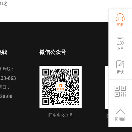
排名
客服
下单
热线
微信公众号
务热线：
反馈
123-863
周日：
-20:00
匠多多公众号
匠多多APP
回顶部