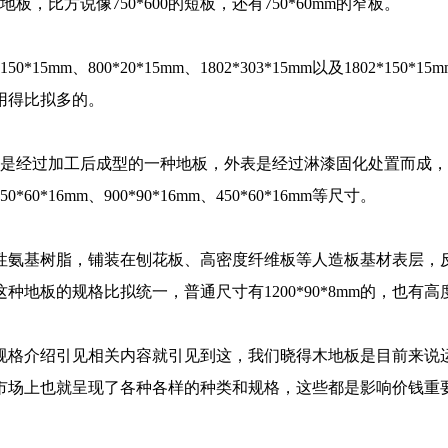
地板，比方说像750*600的短板，还有750*60mm的窄板。
、800*20*15mm、1802*303*15mm以及1802*150*15m
用得比拟多的。
是经过加工后成型的一种地板，外表是经过淋漆固化处置而成，
6mm、900*90*16mm、450*60*16mm等尺寸。
氨基树脂，铺装在刨花板、高密度纤维板等人造板基材表层，
地板的规格比拟统一，普通尺寸有1200*90*8mm的，也有高
格介绍引见相关内容就引见到这，我们晓得木地板是目前来说
市场上也就呈现了各种各样的种类和规格，这些都是影响价钱重