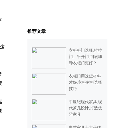
m
推荐文章
这
衣柜柜门选择,推拉
门、平开门,到底哪
种衣柜门更好？
反
衣柜门用这些材料
才好,衣柜材料选择
度
技巧
运
中世纪现代家具,现
代茶几设计,打造优
要
雅家具
中式家具十大品牌