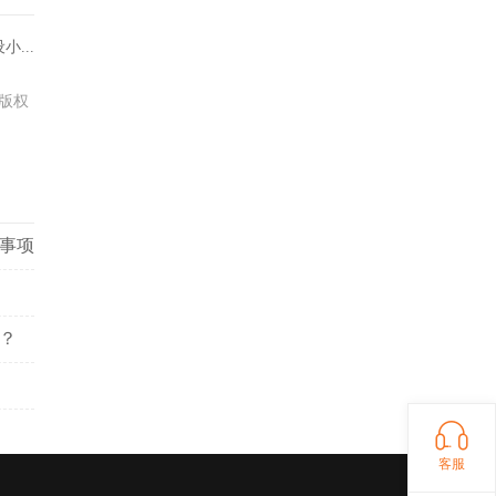
...
版权
意事项
？
客服