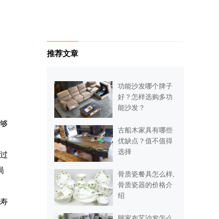
推荐文章
功能沙发哪个牌子
好？怎样选购多功
能沙发？
够
古船木家具有哪些
优缺点？值不值得
选择
过
局
骨质瓷餐具怎么样,
骨质瓷器的价格介
绍
寿
顾家布艺沙发怎么