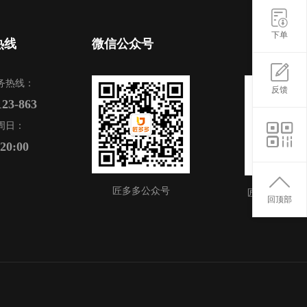
下单
热线
微信公众号
务热线：
反馈
123-863
周日：
-20:00
匠多多公众号
匠多多APP
回顶部