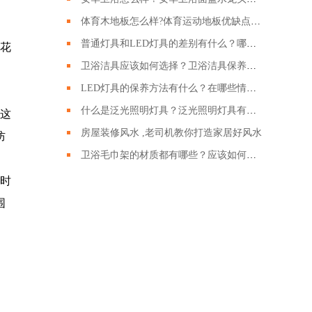
体育木地板怎么样?体育运动地板优缺点有哪些?
普通灯具和LED灯具的差别有什么？哪种LED灯具更好呢？
花
卫浴洁具应该如何选择？卫浴洁具保养的时候需要注意哪些？
LED灯具的保养方法有什么？在哪些情况下回损坏？
什么是泛光照明灯具？泛光照明灯具有什么作用？
这
房屋装修风水 ,老司机教你打造家居好风水
防
卫浴毛巾架的材质都有哪些？应该如何挑选卫浴毛巾架？
时
围