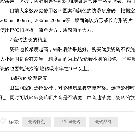
般采用一体砖，防滑耐磨性能好;琉璃瓦通常用于浴室墙砖。釉
目前大多数家庭使用各种图案和颜色的防滑耐磨砖，根据空间大小
200mm 300mm、200mm 200mm等。墙面饰以方形或长
使用PVC扣墙板，简单大方，质感简单大方。
2.瓷砖边长的精度
瓷砖边长精度越高，铺装后效果越好。购买优质瓷砖不仅施工
大小周围是否有差异，精度高的为上品;瓷砖本身的颜色、平整度、
瓷砖也要热胀冷缩;墙砖吸水率在10%以上。
3.瓷砖的纹理密度
卫生间空间选择瓷砖，对瓷砖质量要求更严格。选择瓷砖时
孔。同时可以轻敲瓷砖听声音是否清脆。声音越清脆，瓷砖的纹
瓷砖特点
卫生间瓷砖
瓷砖品牌
标签: