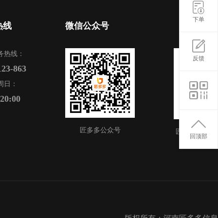
下单
热线
微信公众号
务热线：
反馈
123-863
周日：
-20:00
匠多多公众号
匠多多APP
回顶部