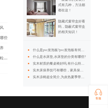
式有几种，方法都
都在这！
隐藏式窗帘盒好看
吗，隐蔽式窗帘盒
风
的相关知识！
有哪些
养
什么是pvc发泡板?pvc发泡板有何特性?
什么是水床垫,水床垫的分类有哪些?
屏风厂制作工艺流程及屏风的作用 玉屏风颗粒的作用
实木材质的餐桌椅好吗,有什么特点？
实木床保养技巧有哪些，家具保养注意方法
实木凉椅超全简介,为炎热夏季带来清凉
客服