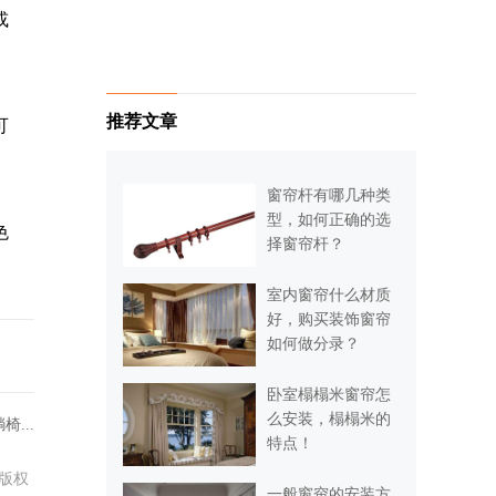
或
推荐文章
可
窗帘杆有哪几种类
型，如何正确的选
色
择窗帘杆？
室内窗帘什么材质
好，购买装饰窗帘
如何做分录？
卧室榻榻米窗帘怎
么安装，榻榻米的
...
特点！
版权
一般窗帘的安装方